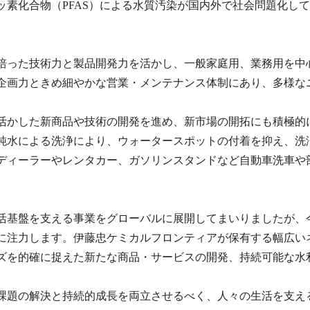
ッ素化合物（PFAS）による水質汚染が国内外で社会問題化し
培った技術力と製品開発力を活かし、一般家庭用、業務用を中
企画力ときめ細やかな営業・メンテナンス体制にあり、多様な
活かした新商品や技術の開発を進め、新市場の開拓にも積極的に
純水による洗浄により、ウォータースポットの付着を抑え、洗
ディーラーやレンタカー、ガソリンスタンドなど自動車洗車や
活基盤を支える事業をグローバルに展開してまいりましたが、
に注力します。伊藤忠ケミカルフロンティアが保有する幅広い
ズを的確に捉えた新たな商品・サービスの開発、持続可能な水
課題の解決と持続的成長を両立させるべく、人々の生活を支え