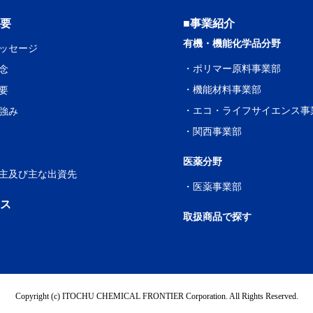
概要
■事業紹介
有機・機能化学品分野
ッセージ
・
ポリマー原料事業部
念
・
機能材料事業部
要
・
エコ・ライフサイエンス事
強み
・
関西事業部
医薬分野
主及び主な出資先
・
医薬事業部
ース
取扱商品で探す
Copyright (c) ITOCHU CHEMICAL FRONTIER Corporation. All Rights Reserved.