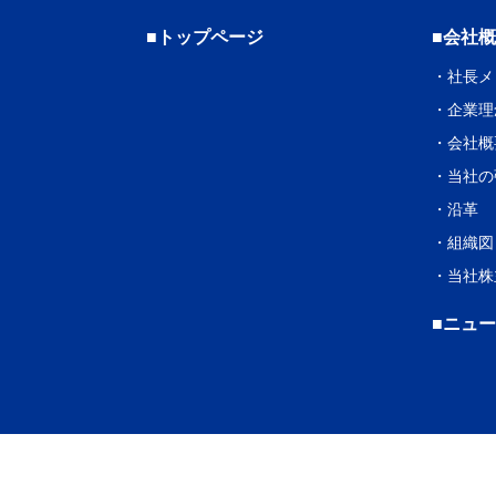
■トップページ
■会社
・
社長メ
・
企業理
・
会社概
・
当社の
・
沿革
・
組織図
・
当社株
■ニュ